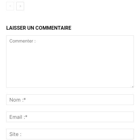
LAISSER UN COMMENTAIRE
Commenter
:
No
:*
Ema
:*
Sit
: