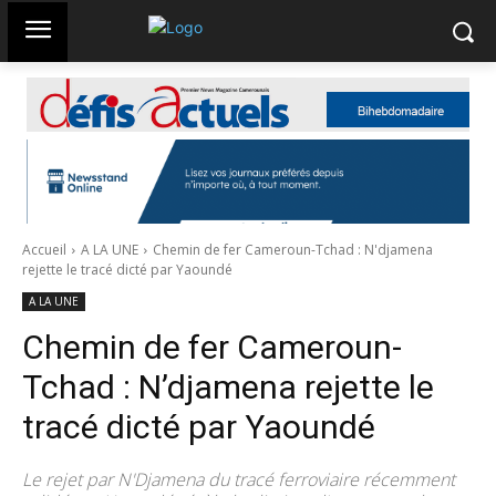
Accueil
A LA UNE
Chemin de fer Cameroun-Tchad : N'djamena
rejette le tracé dicté par Yaoundé
A LA UNE
Chemin de fer Cameroun-
Tchad : N’djamena rejette le
tracé dicté par Yaoundé
Le rejet par N'Djamena du tracé ferroviaire récemment