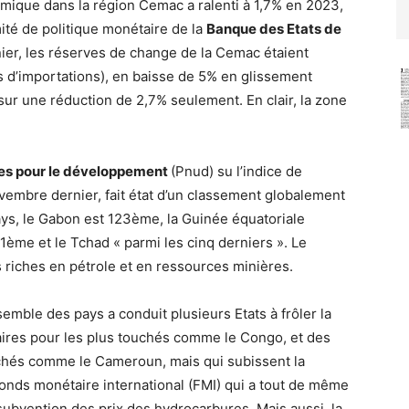
mique dans la région Cemac a ralenti à 1,7% en 2023,
ité de politique monétaire de la
Banque des Etats de
er, les réserves de change de la Cemac étaient
is d’importations), en baisse de 5% en glissement
 sur une réduction de 2,7% seulement. En clair, la zone
es pour le développement
(Pnud) su l’indice de
embre dernier, fait état d’un classement globalement
pays, le Gabon est 123ème, la Guinée équatoriale
me et le Tchad « parmi les cinq derniers ». Le
s riches en pétrole et en ressources minières.
emble des pays a conduit plusieurs Etats à frôler la
aires pour les plus touchés comme le Congo, et des
uchés comme le Cameroun, mais qui subissent la
onds monétaire international (FMI) qui a tout de même
 subvention des prix des hydrocarbures. Mais aussi, la