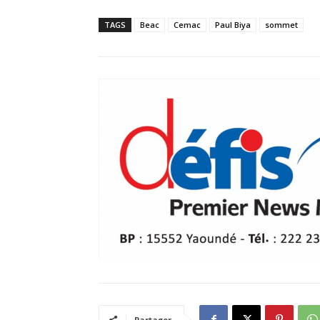
TAGS
Beac
Cemac
Paul Biya
sommet
Partager