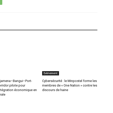
Evènement
jamena–Bangui–Port-
Cybersécurité : le Minpostel forme les
orridor pilote pour
membres de « One Nation » contre les
intégration économique en
discours de haine
rale