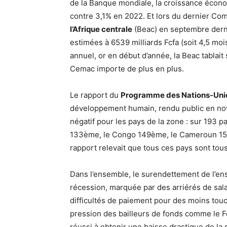
de la Banque mondiale, la croissance écono
contre 3,1% en 2022. Et lors du dernier Com
l’Afrique centrale
(Beac) en septembre derni
estimées à 6539 milliards Fcfa (soit 4,5 mo
annuel, or en début d’année, la Beac tablait
Cemac importe de plus en plus.
Le rapport du
Programme des Nations-Uni
développement humain, rendu public en nov
négatif pour les pays de la zone : sur 193 
133ème, le Congo 149ème, le Cameroun 151è
rapport relevait que tous ces pays sont tou
Dans l’ensemble, le surendettement de l’ens
récession, marquée par des arriérés de sal
difficultés de paiement pour des moins to
pression des bailleurs de fonds comme le F
réussi à obtenir une baisse drastique de la