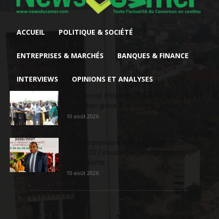
ACCUEIL
POLITIQUE & SOCIÉTÉ
ENTREPRISES & MARCHÉS
BANQUES & FINANCE
INTERVIEWS
OPINIONS ET ANALYSES
L’Université d’Ebolowa renforce son offre de
formation grâce à un investissement...
10 août 2026
Matière première : la campagne cacaoyère
2026/2027 s’ouvre sur des signaux
d’optimisme
10 août 2026