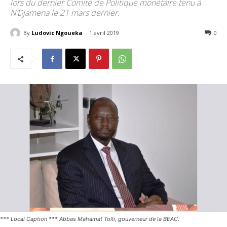
lors du dernier Comité de Politique monétaire tenu à
N’Djamena le 21 mars dernier.
By
Ludovic Ngoueka
1 avril 2019
2906
0
*** Local Caption *** Abbas Mahamat Tolli, gouverneur de la BEAC.