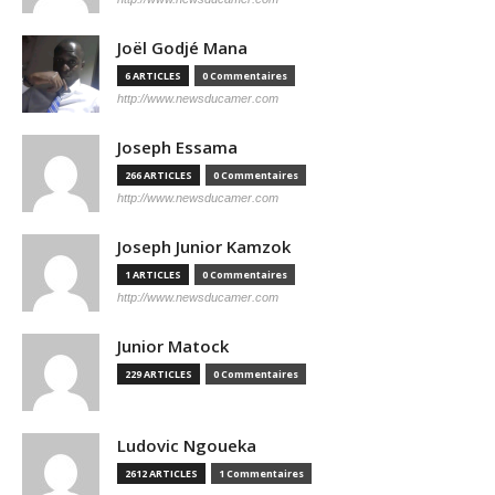
Joël Godjé Mana
6 ARTICLES
0 Commentaires
http://www.newsducamer.com
Joseph Essama
266 ARTICLES
0 Commentaires
http://www.newsducamer.com
Joseph Junior Kamzok
1 ARTICLES
0 Commentaires
http://www.newsducamer.com
Junior Matock
229 ARTICLES
0 Commentaires
Ludovic Ngoueka
2612 ARTICLES
1 Commentaires