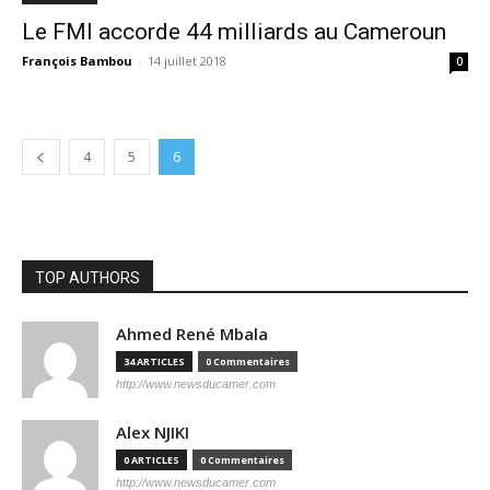
Le FMI accorde 44 milliards au Cameroun
François Bambou
-
14 juillet 2018
0
4
5
6
TOP AUTHORS
Ahmed René Mbala
34 ARTICLES
0 Commentaires
http://www.newsducamer.com
Alex NJIKI
0 ARTICLES
0 Commentaires
http://www.newsducamer.com