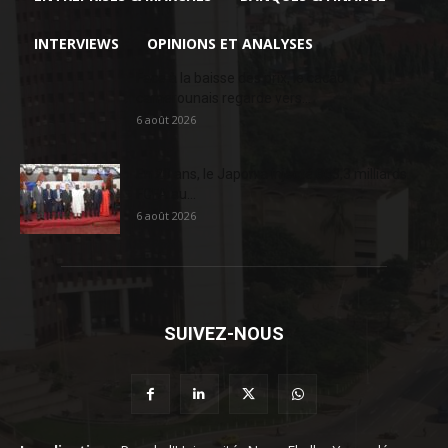
INTERVIEWS
OPINIONS ET ANALYSES
Face à la baisse des prix, le cacao
camerounais regarde vers...
6 août 2026
En 20 ans, le Japon a injecté 363,3 milliards
FCFA au...
6 août 2026
SUIVEZ-NOUS