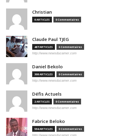
Christian
0 ARTICLES
0 Commentaires
Claude Paul TJEG
487 ARTICLES
6 Commentaires
http://www.newsducamer.com
Daniel Bekolo
308 ARTICLES
0 Commentaires
http://www.newsducamer.com
Défis Actuels
2 ARTICLES
0 Commentaires
http://www.newsducamer.com
Fabrice Beloko
594 ARTICLES
0 Commentaires
http://www.newsducamer.com