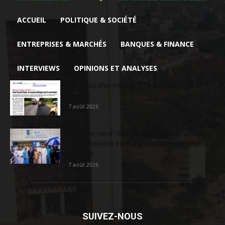
ACCUEIL
POLITIQUE & SOCIÉTÉ
ENTREPRISES & MARCHÉS
BANQUES & FINANCE
INTERVIEWS
OPINIONS ET ANALYSES
Nouveau chantier sur la route Yaoundé-
Douala
7 août 2026
Extrême-nord : BGFIBank Cameroun accélère
son expansion et renforce son engagement
sociétal...
7 août 2026
SUIVEZ-NOUS