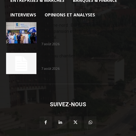
ENTREPRISES & MARCHÉS
BANQUES & FINANCE
INTERVIEWS
OPINIONS ET ANALYSES
Extrême-nord : BGFIBank Cameroun accélère
son expansion et renforce son engagement
sociétal...
7 août 2026
Nouveau chantier sur la route Yaoundé-
Douala
7 août 2026
SUIVEZ-NOUS