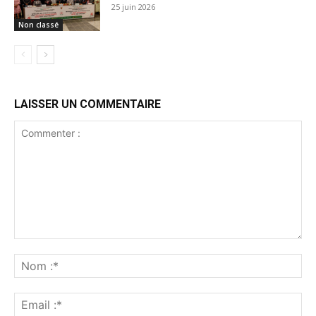
25 juin 2026
Non classé
LAISSER UN COMMENTAIRE
Commenter
:
No
:*
Ema
:*