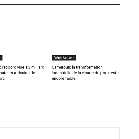
s
Défis Actuels
: Proporc vise 1,3 milliard
Cameroun: la transformation
teurs africains de
industrielle de la viande de porc reste
orc
encore faible