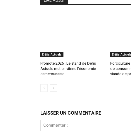
LIRE AUSSI
Défis Actuels
Défis Actuel
Promote 2026 : Le stand de Défis
Porciculture 
Actuels met en vitrine l’économie
de consomma
camerounaise
viande de p
LAISSER UN COMMENTAIRE