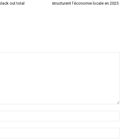
lack out total
structurent l’économie locale en 2025
Nom
:*
Email
:*