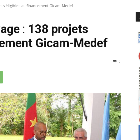
ojets éligibles au financement Gicam-Medef
vage
:
138 projets
ncement Gicam-Medef
233
0