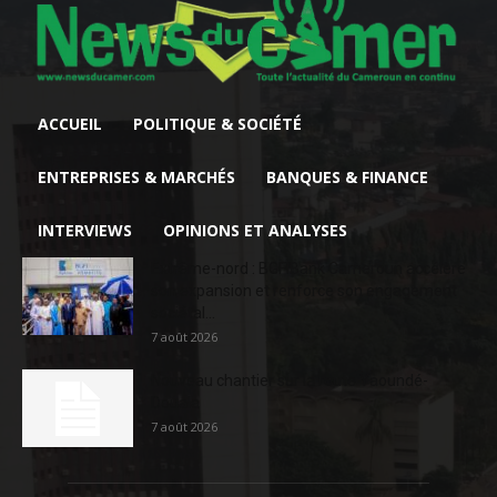
ACCUEIL
POLITIQUE & SOCIÉTÉ
ENTREPRISES & MARCHÉS
BANQUES & FINANCE
INTERVIEWS
OPINIONS ET ANALYSES
Extrême-nord : BGFIBank Cameroun accélère
son expansion et renforce son engagement
sociétal...
7 août 2026
Nouveau chantier sur la route Yaoundé-
Douala
7 août 2026