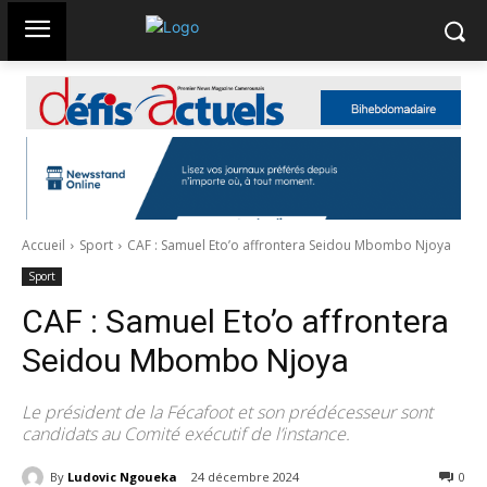
Accueil
Sport
CAF : Samuel Eto’o affrontera Seidou Mbombo Njoya
Sport
CAF : Samuel Eto’o affrontera
Seidou Mbombo Njoya
Le président de la Fécafoot et son prédécesseur sont
candidats au Comité exécutif de l’instance.
By
Ludovic Ngoueka
24 décembre 2024
285
0