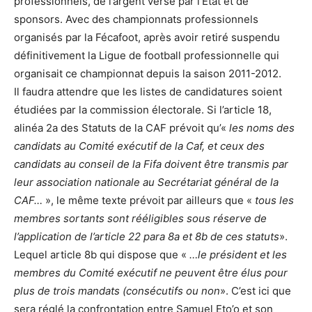
professionnels, de l’argent versé par l’Etat et de
sponsors. Avec des championnats professionnels
organisés par la Fécafoot, après avoir retiré suspendu
définitivement la Ligue de football professionnelle qui
organisait ce championnat depuis la saison 2011-2012.
Il faudra attendre que les listes de candidatures soient
étudiées par la commission électorale. Si l’article 18,
alinéa 2a des Statuts de la CAF prévoit qu’«
les noms des
candidats au Comité exécutif de la Caf, et ceux des
candidats au conseil de la Fifa doivent être transmis par
leur association nationale au Secrétariat général de la
CAF…
», le même texte prévoit par ailleurs que «
tous les
membres sortants sont rééligibles sous réserve de
l’application de l’article 22 para 8a et 8b de ces statuts
».
Lequel article 8b qui dispose que «
…le président et les
membres du Comité exécutif ne peuvent être élus pour
plus de trois mandats (consécutifs ou non
». C’est ici que
sera réglé la confrontation entre Samuel Eto’o et son