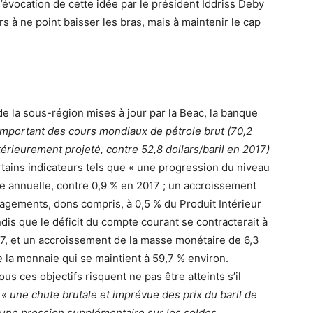
 l’évocation de cette idée par le président Iddriss Deby
rs à ne point baisser les bras, mais à maintenir le cap
la sous-région mises à jour par la Beac, la banque
mportant des cours mondiaux de pétrole brut (70,2
antérieurement projeté, contre 52,8 dollars/baril en 2017)
rtains indicateurs tels que « une progression du niveau
e annuelle, contre 0,9 % en 2017 ; un accroissement
agements, dons compris, à 0,5 % du Produit Intérieur
ndis que le déficit du compte courant se contracterait à
17, et un accroissement de la masse monétaire de 6,3
 la monnaie qui se maintient à 59,7 % environ.
s ces objectifs risquent ne pas être atteints s’il
 «
une chute brutale et imprévue des prix du baril de
une pression supplémentaire sur les soldes