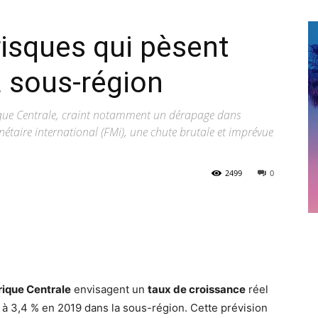
risques qui pèsent
a sous-région
rique Centrale, craint notamment un dérapage dans
taire international (FMi), une chute brutale et imprévue
2499
0
rique Centrale
envisagent un
taux de croissance
réel
ir à 3,4 % en 2019 dans la sous-région. Cette prévision