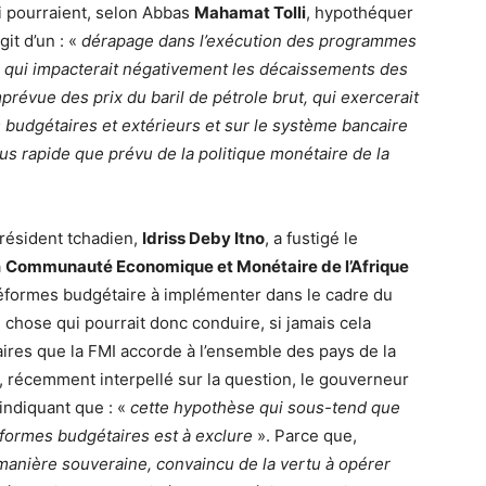
 pourraient, selon Abbas
Mahamat Tolli
, hypothéquer
it d’un : «
dérapage dans l’exécution des programmes
), qui impacterait négativement les décaissements des
prévue des prix du baril de pétrole brut, qui exercerait
 budgétaires et extérieurs et sur le système bancaire
us rapide que prévu de la politique monétaire de la
président tchadien,
Idriss Deby Itno
, a fustigé le
a
Communauté Economique et Monétaire de l’Afrique
éformes budgétaire à implémenter dans le cadre du
hose qui pourrait donc conduire, si jamais cela
aires que la FMI accorde à l’ensemble des pays de la
écemment interpellé sur la question, le gouverneur
 indiquant que : «
cette hypothèse qui sous-tend que
éformes budgétaires est à exclure
». Parce que,
 manière souveraine, convaincu de la vertu à opérer