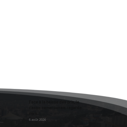
Face à la baisse des prix, le
cacao camerounais regarde
vers...
6 août 2026