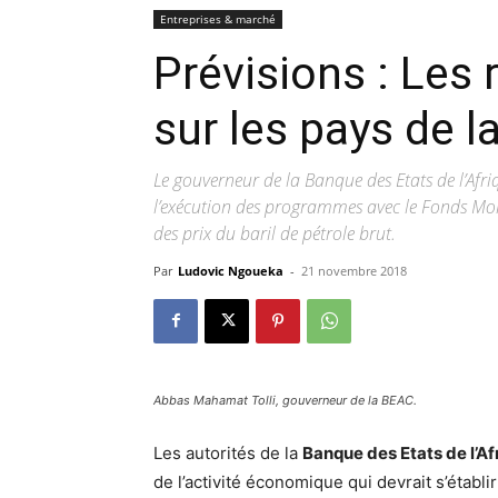
Entreprises & marché
Prévisions : Les 
sur les pays de l
Le gouverneur de la Banque des Etats de l’Af
l’exécution des programmes avec le Fonds Moné
des prix du baril de pétrole brut.
Par
Ludovic Ngoueka
-
21 novembre 2018
Abbas Mahamat Tolli, gouverneur de la BEAC.
Les autorités de la
Banque des Etats de l’Af
de l’activité économique qui devrait s’établ