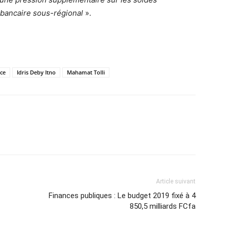
 bancaire sous-régional
».
nce
Idris Deby Itno
Mahamat Tolli
Article suivant
Finances publiques : Le budget 2019 fixé à 4
850,5 milliards FCfa