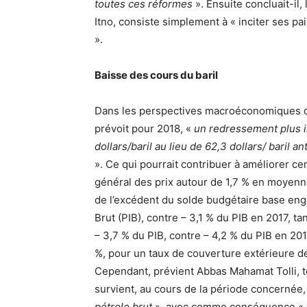
toutes ces réformes
». Ensuite concluait-il,
Itno, consiste simplement à « inciter ses pai
».
Baisse des cours du baril
Dans les perspectives macroéconomiques de 
prévoit pour 2018, «
un redressement plus i
dollars/baril au lieu de 62,3 dollars/ baril 
». Ce qui pourrait contribuer à améliorer ce
général des prix autour de 1,7 % en moyenn
de l’excédent du solde budgétaire base eng
Brut (PIB), contre – 3,1 % du PIB en 2017, ta
– 3,7 % du PIB, contre – 4,2 % du PIB en 20
%, pour un taux de couverture extérieure de
Cependant, prévient Abbas Mahamat Tolli, tou
survient, au cours de la période concernée,
pétrole brut
», avec comme conséquence «