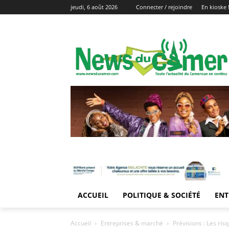
jeudi, 6 août 2026
Connecter / rejoindre
En kioske 
ACCUEIL
POLITIQUE & SOCIÉTÉ
ENT
Accueil
Entreprises & marché
Prévisions : Les ris