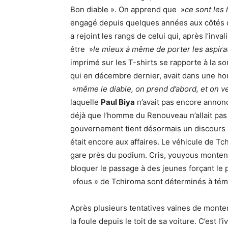
Bon diable ». On apprend que »
ce sont les
engagé depuis quelques années aux côtés d
a rejoint les rangs de celui qui, après l’inv
être »
le mieux à même de porter les aspir
imprimé sur les T-shirts se rapporte à la so
qui en décembre dernier, avait dans une ho
»
même le diable, on prend d’abord, et on v
laquelle
Paul Biya
n’avait pas encore annonc
déjà que l’homme du Renouveau n’allait pas 
gouvernement tient désormais un discours au
était encore aux affaires. Le véhicule de Tch
gare près du podium. Cris, youyous montent
bloquer le passage à des jeunes forçant le 
»fous » de Tchiroma sont déterminés à témoi
Après plusieurs tentatives vaines de monter
la foule depuis le toit de sa voiture. C’est l’