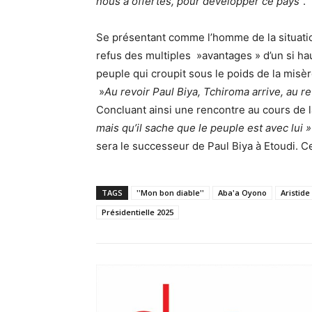
nous a offertes, pour développer ce pays’
‘.
Se présentant comme l’homme de la situatio
refus des multiples »avantages » d’un si hau
peuple qui croupit sous le poids de la misèr
»
Au revoir Paul Biya, Tchiroma arrive, au re
Concluant ainsi une rencontre au cours de l
mais qu’il sache que le peuple est avec lui »
sera le successeur de Paul Biya à Etoudi. Ce,
TAGS
''Mon bon diable''
Aba'a Oyono
Aristid
Présidentielle 2025