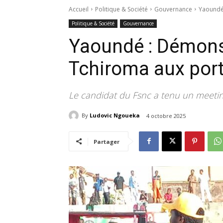
Accueil
Politique & Société
Gouvernance
Yaoundé 
Politique & Société
Gouvernance
Yaoundé : Démonst
Tchiroma aux port
Le candidat du Fsnc a tenu un meetin
By
Ludovic Ngoueka
4 octobre 2025
Partager