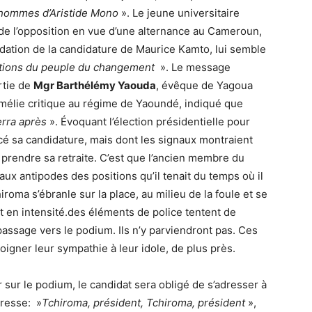
 hommes d’Aristide Mono
». Le jeune universitaire
e l’opposition en vue d’une alternance au Cameroun,
alidation de la candidature de Maurice Kamto, lui semble
ations du peuple du changement
». Le message
rtie de
Mgr Barthélémy Yaouda
, évêque de Yagoua
mélie critique au régime de Yaoundé, indiqué que
erra après
». Évoquant l’élection présidentielle pour
é sa candidature, mais dont les signaux montraient
prendre sa retraite. C’est que l’ancien membre du
x antipodes des positions qu’il tenait du temps où il
iroma s’ébranle sur la place, au milieu de la foule et se
 en intensité.des éléments de police tentent de
passage vers le podium. Ils n’y parviendront pas. Ces
gner leur sympathie à leur idole, de plus près.
 sur le podium, le candidat sera obligé de s’adresser à
ivresse: »
Tchiroma, président, Tchiroma, président
»,