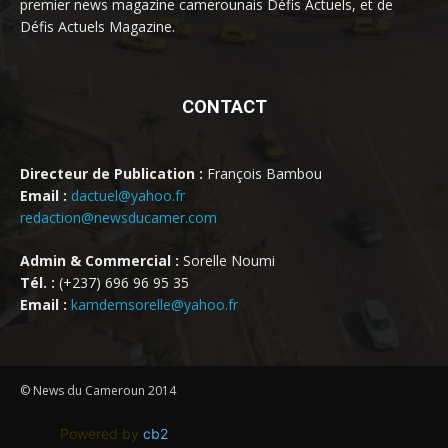
premier news magazine camerounais Défis Actuels, et de
Défis Actuels Magazine.
CONTACT
Directeur de Publication :
François Bambou
Email :
dactuel@yahoo.fr
redaction@newsducamer.com
Admin & Commercial :
Sorelle Noumi
Tél. :
(+237) 696 96 95 35
Email :
kamdemsorelle@yahoo.fr
© News du Cameroun 2014
Powered by
cb2
.