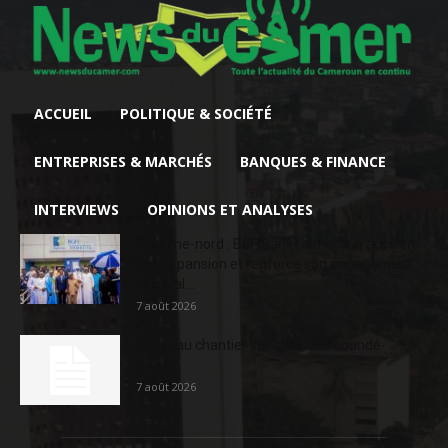
ACCUEIL
POLITIQUE & SOCIÉTÉ
ENTREPRISES & MARCHÉS
BANQUES & FINANCE
INTERVIEWS
OPINIONS ET ANALYSES
Extrême-nord : BGFIBank Cameroun accélère
son expansion et renforce son engagement
sociétal...
7 août 2026
Nouveau chantier sur la route Yaoundé-
Douala
7 août 2026