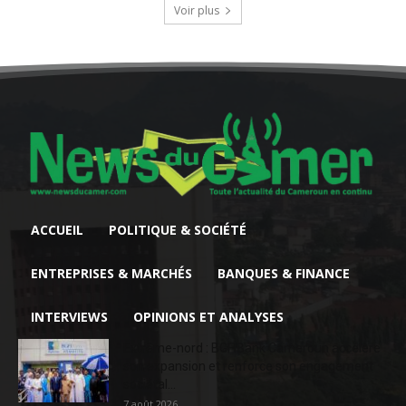
Voir plus
ACCUEIL
POLITIQUE & SOCIÉTÉ
ENTREPRISES & MARCHÉS
BANQUES & FINANCE
INTERVIEWS
OPINIONS ET ANALYSES
Extrême-nord : BGFIBank Cameroun accélère
son expansion et renforce son engagement
sociétal...
7 août 2026