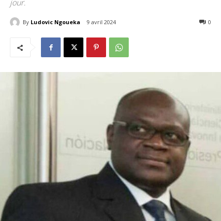
jour.
By
Ludovic Ngoueka
9 avril 2024
3682
0