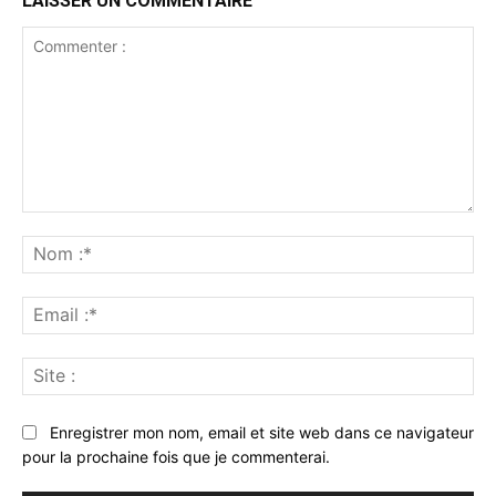
LAISSER UN COMMENTAIRE
Commenter
:
No
:*
Ema
:*
Sit
:
Enregistrer mon nom, email et site web dans ce navigateur
pour la prochaine fois que je commenterai.