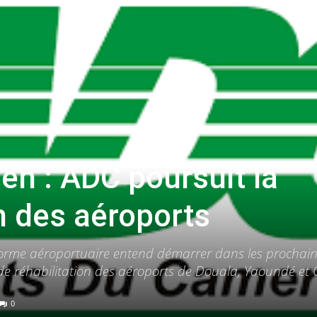
en : ADC poursuit la
 des aéroports
eforme aéroportuaire entend démarrer dans les prochai
 de réhabilitation des aéroports de Douala, Yaoundé et
0