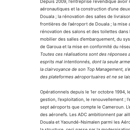
Depuis 2009, l’entreprise revendique avoir 
aéronautiques et la construction d’une deux
Douala ; la rénovation des salles de livrais
frontières de l’aéroport de Douala ; la mise
rénovation des salons et des toilettes dans
mobilier des salles d’embarquement, du syst
de Garoua et la mise en conformité du rése
Toutes ces réalisations sont des réponses a
esprits mal intentionnés, dont la seule arm
la clairvoyance de son Top Management, s’
des plateformes aéroportuaires et ne se lai
Opérationnels depuis le 1er octobre 1994, 
gestion, l’exploitation, le renouvellement ; l
sept aéroports que compte le Cameroun. L’e
des aéronefs. Les ADC ambitionnent par aill
Douala et Yaoundé-Nsimalen parmi les Aéro
la structure, ceci passe par la modernisati