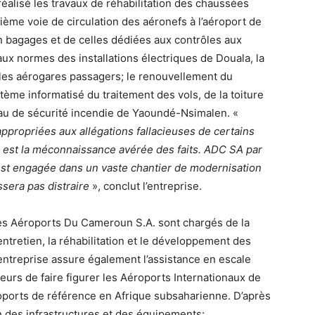
réalisé les travaux de réhabilitation des chaussées
ième voie de circulation des aéronefs à l’aéroport de
on bagages et de celles dédiées aux contrôles aux
 aux normes des installations électriques de Douala, la
 les aérogares passagers; le renouvellement du
ème informatisé du traitement des vols, de la toiture
au de sécurité incendie de Yaoundé-Nsimalen. «
ppropriées aux allégations fallacieuses de certains
e est la méconnaissance avérée des faits. ADC SA par
est engagée dans un vaste chantier de modernisation
ssera pas distraire
», conclut l’entreprise.
les Aéroports Du Cameroun S.A. sont chargés de la
’entretien, la réhabilitation et le développement des
ntreprise assure également l’assistance en escale
eurs de faire figurer les Aéroports Internationaux de
ports de référence en Afrique subsaharienne. D’après
on des infrastructures et des équipements;