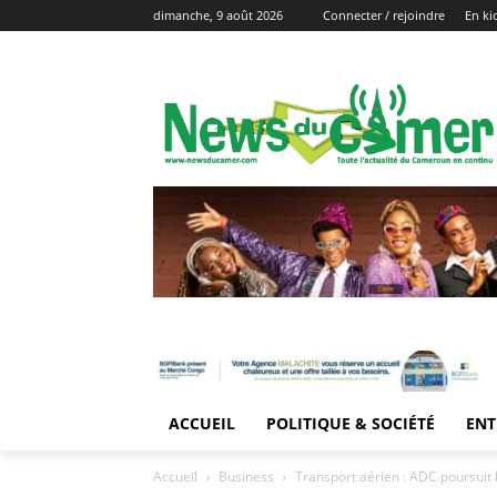
dimanche, 9 août 2026
Connecter / rejoindre
En ki
ACCUEIL
POLITIQUE & SOCIÉTÉ
ENT
Accueil
Business
Transport aérien : ADC poursuit