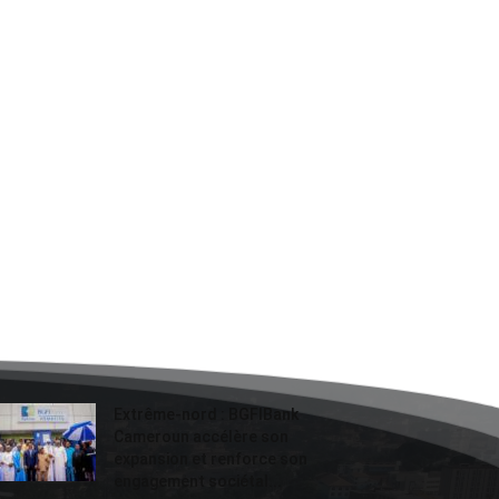
Extrême-nord : BGFIBank
Cameroun accélère son
expansion et renforce son
engagement sociétal...