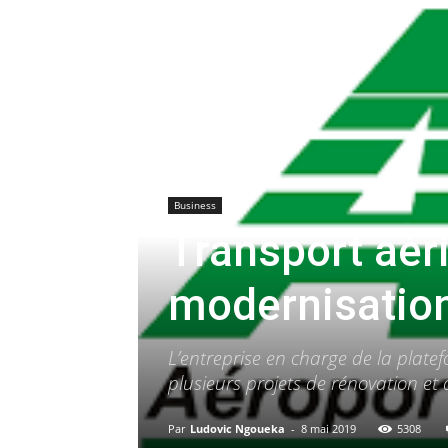
Business
Transport aéri
modernisation
L’entreprise en charge de la plat
plusieurs projets de rénovation et
Par
Ludovic Ngoueka
-
8 mai 2019
5308