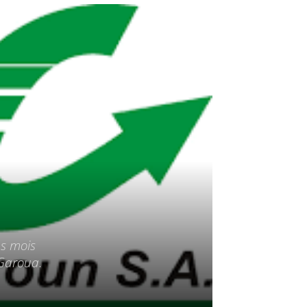
ns mois
 Garoua.