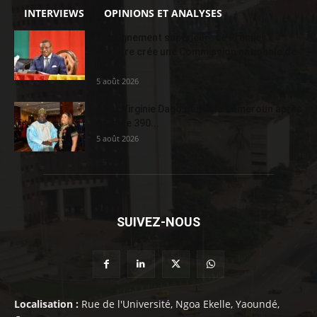
INTERVIEWS
OPINIONS ET ANALYSES
Enseignement supérieur : Le Premier
ministre crée une Commission nationale de
la...
5 août 2026
AFD : Virginie Dago quitte le Cameroun après
près de 390...
5 août 2026
SUIVEZ-NOUS
Localisation :
Rue de l'Université, Ngoa Ekelle, Yaoundé,