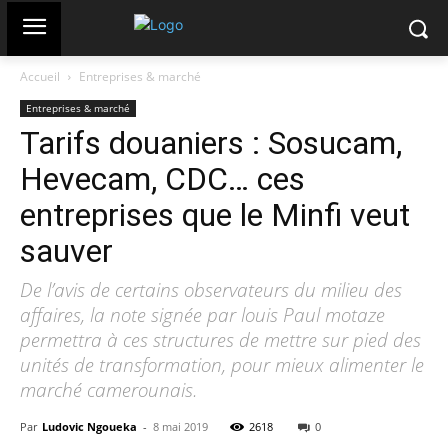
Accueil
Entreprises & marché
Entreprises & marché
Tarifs douaniers : Sosucam,
Hevecam, CDC… ces
entreprises que le Minfi veut
sauver
De l’avis de certains observateurs du milieu des
affaires, la note signée par louis Paul motaze
permettra à ces structures de mettre sur pied des
unités de transformation, pour mieux alimenter le
marché camerounais.
Par
Ludovic Ngoueka
-
8 mai 2019
2618
0