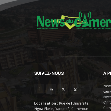
SUIVEZ-NOUS
À 
News
came
dive
d’in
Localisation :
Rue de l'Université,
Came
Ngoa Ekelle, Yaoundé, Cameroun