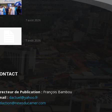
Cameroun accélère son
expansion et renforce son
engagement sociétal...
7 août 2026
Nouveau chantier sur la route
Yaoundé-Douala
7 août 2026
ONTACT
irecteur de Publication :
François Bambou
ail :
dactuel@yahoo.fr
edaction@newsducamer.com