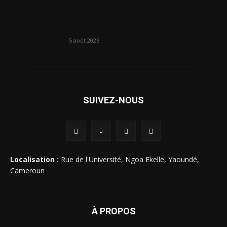
AFD : Virginie Dago quitte le Cameroun après
près de 390...
5 août 2026
SUIVEZ-NOUS
Localisation :
Rue de l'Université, Ngoa Ekelle, Yaoundé,
Cameroun
À PROPOS