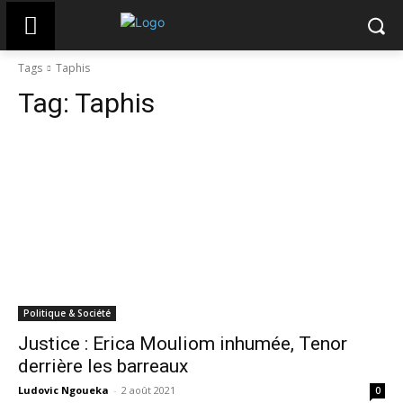
Tags
Taphis
Tag:
Taphis
Politique & Société
Justice : Erica Mouliom inhumée, Tenor
derrière les barreaux
Ludovic Ngoueka
-
2 août 2021
0