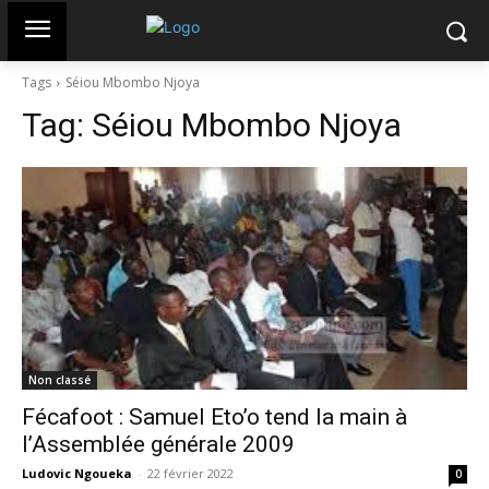
Tags
Séiou Mbombo Njoya
Tag:
Séiou Mbombo Njoya
Non classé
Fécafoot : Samuel Eto’o tend la main à
l’Assemblée générale 2009
Ludovic Ngoueka
-
22 février 2022
0