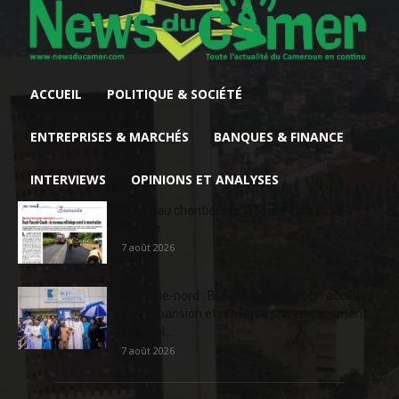
ACCUEIL
POLITIQUE & SOCIÉTÉ
ENTREPRISES & MARCHÉS
BANQUES & FINANCE
INTERVIEWS
OPINIONS ET ANALYSES
Nouveau chantier sur la route Yaoundé-
Douala
7 août 2026
Extrême-nord : BGFIBank Cameroun accélère
son expansion et renforce son engagement
sociétal...
7 août 2026