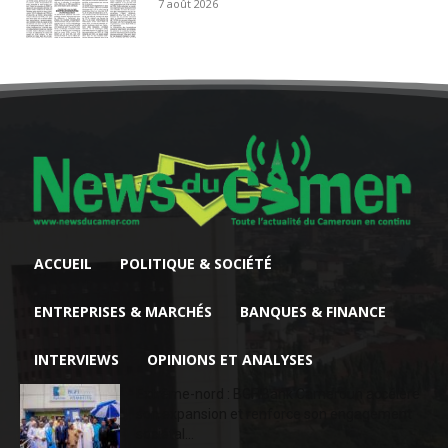
7 août 2026
ACCUEIL
POLITIQUE & SOCIÉTÉ
ENTREPRISES & MARCHÉS
BANQUES & FINANCE
INTERVIEWS
OPINIONS ET ANALYSES
Extrême-nord : BGFIBank Cameroun accélère
son expansion et renforce son engagement
sociétal...