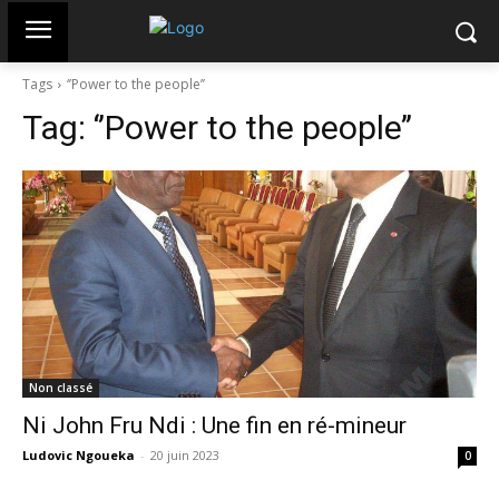
Tags
‘’Power to the people’’
Tag:
‘’Power to the people’’
Non classé
Ni John Fru Ndi : Une fin en ré-mineur
Ludovic Ngoueka
-
20 juin 2023
0