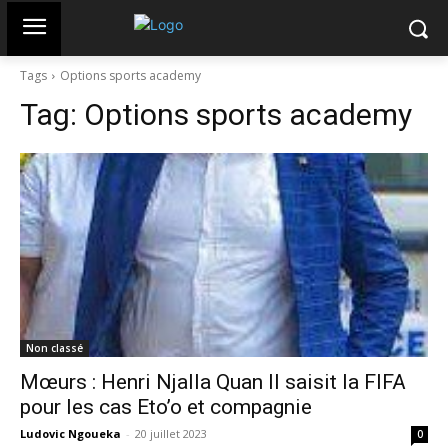
Tags
Options sports academy
Tag:
Options sports academy
Non classé
Mœurs : Henri Njalla Quan II saisit la FIFA
pour les cas Eto’o et compagnie
Ludovic Ngoueka
-
20 juillet 2023
0