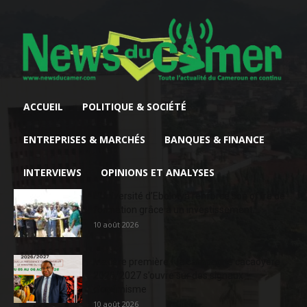
ACCUEIL
POLITIQUE & SOCIÉTÉ
ENTREPRISES & MARCHÉS
BANQUES & FINANCE
INTERVIEWS
OPINIONS ET ANALYSES
L’Université d’Ebolowa renforce son offre de
formation grâce à un investissement...
10 août 2026
Matière première : la campagne cacaoyère
2026/2027 s’ouvre sur des signaux
d’optimisme
10 août 2026