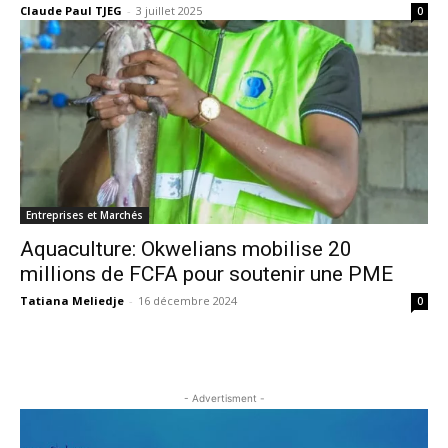
Claude Paul TJEG
-
3 juillet 2025
0
Entreprises et Marchés
Aquaculture: Okwelians mobilise 20
millions de FCFA pour soutenir une PME
Tatiana Meliedje
-
16 décembre 2024
0
- Advertisment -