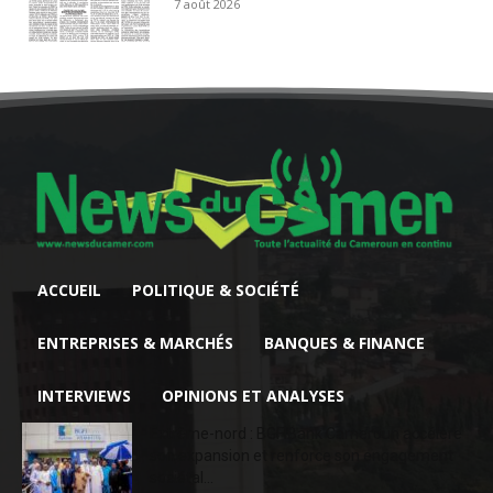
7 août 2026
ACCUEIL
POLITIQUE & SOCIÉTÉ
ENTREPRISES & MARCHÉS
BANQUES & FINANCE
INTERVIEWS
OPINIONS ET ANALYSES
Extrême-nord : BGFIBank Cameroun accélère
son expansion et renforce son engagement
sociétal...