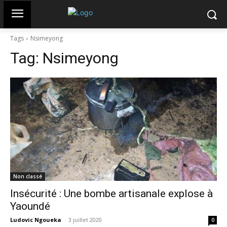
Tags
Nsimeyong
Tag:
Nsimeyong
Non classé
Insécurité : Une bombe artisanale explose à
Yaoundé
Ludovic Ngoueka
-
3 juillet 2020
0