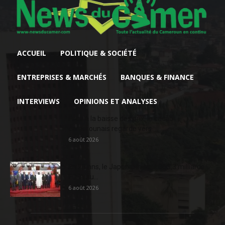
ACCUEIL
POLITIQUE & SOCIÉTÉ
ENTREPRISES & MARCHÉS
BANQUES & FINANCE
INTERVIEWS
OPINIONS ET ANALYSES
Face à la baisse des prix, le cacao
camerounais regarde vers...
6 août 2026
En 20 ans, le Japon a injecté 363,3 milliards
FCFA au...
6 août 2026