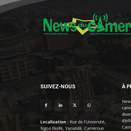
SUIVEZ-NOUS
À 
News
came
dive
d’in
Localisation :
Rue de l'Université,
Came
Ngoa Ekelle, Yaoundé, Cameroun