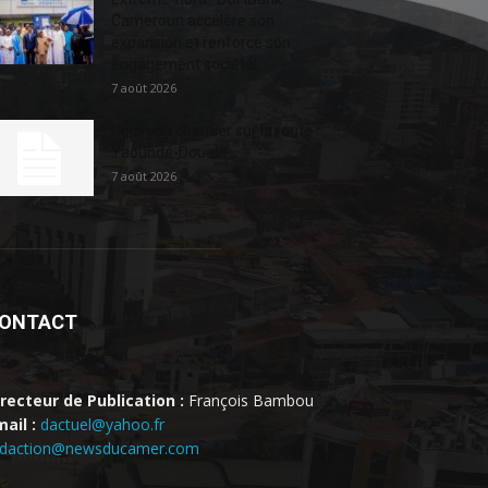
Cameroun accélère son
expansion et renforce son
engagement sociétal...
7 août 2026
Nouveau chantier sur la route
Yaoundé-Douala
7 août 2026
ONTACT
irecteur de Publication :
François Bambou
ail :
dactuel@yahoo.fr
edaction@newsducamer.com