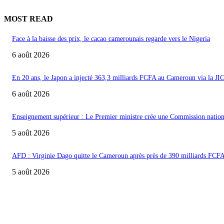
MOST READ
Face à la baisse des prix, le cacao camerounais regarde vers le Nigeria
6 août 2026
En 20 ans, le Japon a injecté 363,3 milliards FCFA au Cameroun via la JI
6 août 2026
Enseignement supérieur : Le Premier ministre crée une Commission nationa
5 août 2026
AFD : Virginie Dago quitte le Cameroun après près de 390 milliards FCF
5 août 2026