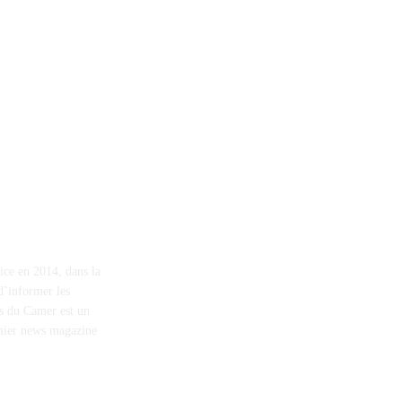
ice en 2014, dans la
d’informer les
ws du Camer est un
emier news magazine