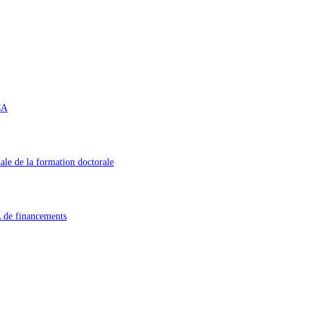
CA
le de la formation doctorale
A de financements