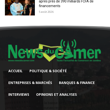
après près de 390 milliards FCFA de
financements
5 août 2026
ACCUEIL
POLITIQUE & SOCIÉTÉ
ENTREPRISES & MARCHÉS
BANQUES & FINANCE
INTERVIEWS
OPINIONS ET ANALYSES
Face à la baisse des prix, le cacao
camerounais regarde vers...