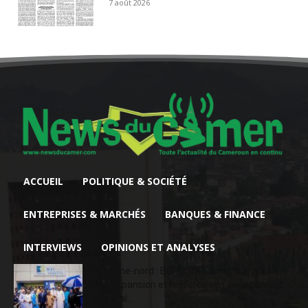
7 août 2026
ACCUEIL
POLITIQUE & SOCIÉTÉ
ENTREPRISES & MARCHÉS
BANQUES & FINANCE
INTERVIEWS
OPINIONS ET ANALYSES
Extrême-nord : BGFIBank Cameroun accélère
son expansion et renforce son engagement
sociétal...