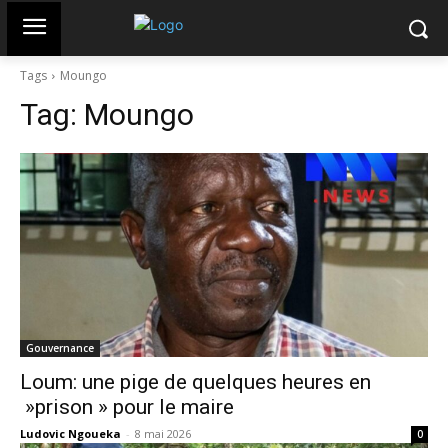
Tags
Moungo
Tag:
Moungo
Gouvernance
Loum: une pige de quelques heures en
»prison » pour le maire
Ludovic Ngoueka
-
8 mai 2026
0