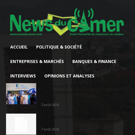
ACCUEIL
POLITIQUE & SOCIÉTÉ
ENTREPRISES & MARCHÉS
BANQUES & FINANCE
INTERVIEWS
OPINIONS ET ANALYSES
Extrême-nord : BGFIBank Cameroun accélère
son expansion et renforce son engagement
sociétal...
7 août 2026
Nouveau chantier sur la route Yaoundé-
Douala
7 août 2026