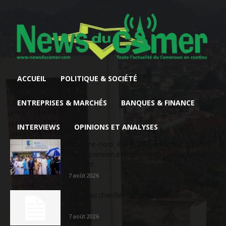
ACCUEIL
POLITIQUE & SOCIÉTÉ
ENTREPRISES & MARCHÉS
BANQUES & FINANCE
INTERVIEWS
OPINIONS ET ANALYSES
Extrême-nord : BGFIBank Cameroun accélère
son expansion et renforce son engagement
sociétal...
7 août 2026
Nouveau chantier sur la route Yaoundé-
Douala
7 août 2026