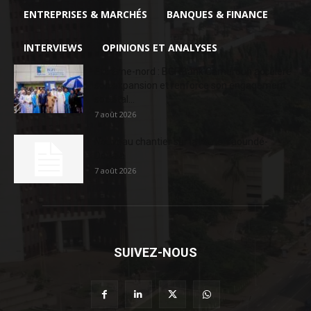
ENTREPRISES & MARCHÉS
BANQUES & FINANCE
INTERVIEWS
OPINIONS ET ANALYSES
Extrême-nord : BGFIBank Cameroun accélère
son expansion et renforce son engagement
sociétal...
7 août 2026
Nouveau chantier sur la route Yaoundé-
Douala
7 août 2026
SUIVEZ-NOUS