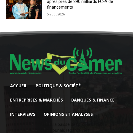
après près de 390 milliards FCFA de
financements
5 août 2026
ACCUEIL
POLITIQUE & SOCIÉTÉ
ENTREPRISES & MARCHÉS
BANQUES & FINANCE
INTERVIEWS
OPINIONS ET ANALYSES
Face à la baisse des prix, le cacao
camerounais regarde vers...