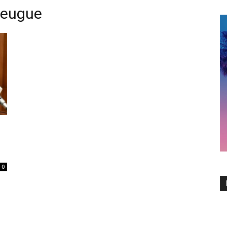
feugue
0