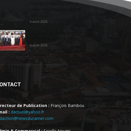
Face à la baisse des prix, le
cacao camerounais regarde
vers...
6 août 2026
En 20 ans, le Japon a injecté
363,3 milliards FCFA au...
6 août 2026
ONTACT
irecteur de Publication :
François Bambou
ail :
dactuel@yahoo.fr
edaction@newsducamer.com
dmin & Commercial :
Sorelle Noumi