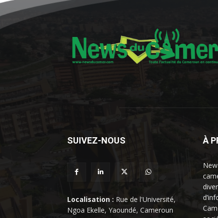
SUIVEZ-NOUS
À 
News
came
dive
d’in
Localisation :
Rue de l'Université,
Came
Ngoa Ekelle, Yaoundé, Cameroun