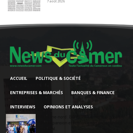
7 août 2026
ACCUEIL
POLITIQUE & SOCIÉTÉ
ENTREPRISES & MARCHÉS
BANQUES & FINANCE
INTERVIEWS
OPINIONS ET ANALYSES
Extrême-nord : BGFIBank Cameroun accélère
son expansion et renforce son engagement
sociétal...