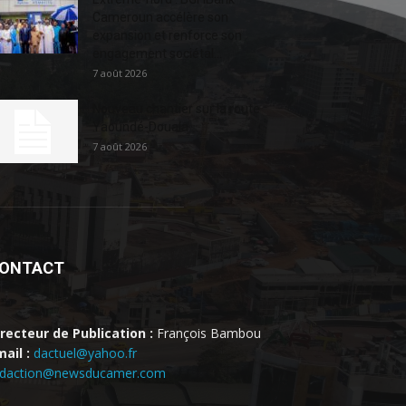
Cameroun accélère son
expansion et renforce son
engagement sociétal...
7 août 2026
Nouveau chantier sur la route
Yaoundé-Douala
7 août 2026
ONTACT
irecteur de Publication :
François Bambou
ail :
dactuel@yahoo.fr
edaction@newsducamer.com