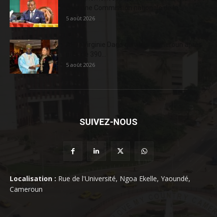
crée une Commission nationale de la...
5 août 2026
AFD : Virginie Dago quitte le Cameroun après
près de 390...
5 août 2026
SUIVEZ-NOUS
Localisation :
Rue de l'Université, Ngoa Ekelle, Yaoundé,
Cameroun