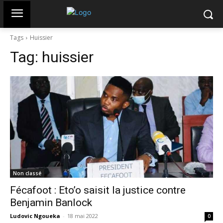
Tags
Huissier
Tag:
huissier
Non classé
Fécafoot : Eto’o saisit la justice contre
Benjamin Banlock
Ludovic Ngoueka
-
18 mai 2022
0