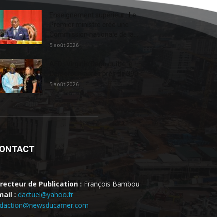
Enseignement supérieur : Le
Premier ministre crée une
Commission nationale de la...
5 août 2026
AFD : Virginie Dago quitte le
Cameroun après près de 390...
5 août 2026
ONTACT
irecteur de Publication :
François Bambou
ail :
dactuel@yahoo.fr
edaction@newsducamer.com