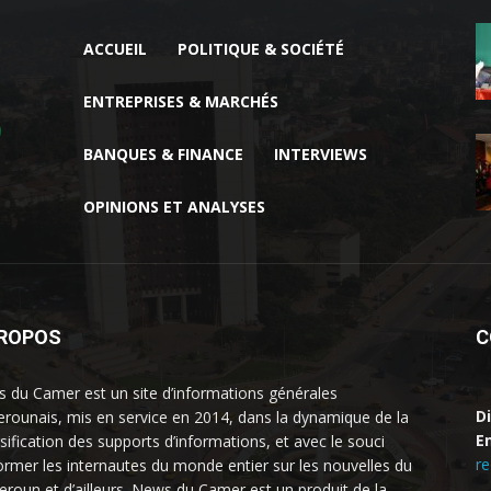
ACCUEIL
POLITIQUE & SOCIÉTÉ
ENTREPRISES & MARCHÉS
BANQUES & FINANCE
INTERVIEWS
OPINIONS ET ANALYSES
PROPOS
C
 du Camer est un site d’informations générales
D
rounais, mis en service en 2014, dans la dynamique de la
Em
rsification des supports d’informations, et avec le souci
r
former les internautes du monde entier sur les nouvelles du
roun et d’ailleurs. News du Camer est un produit de la