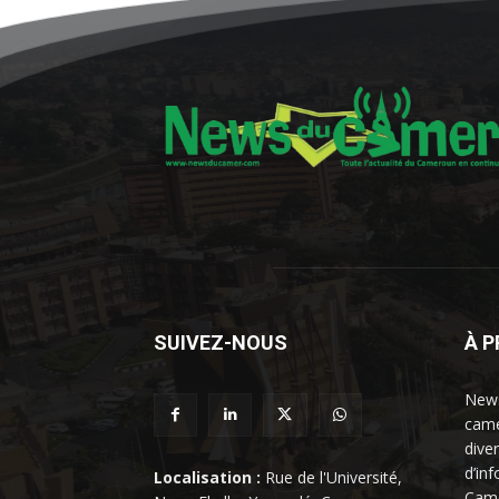
SUIVEZ-NOUS
À 
News
came
dive
d’in
Localisation :
Rue de l'Université,
Came