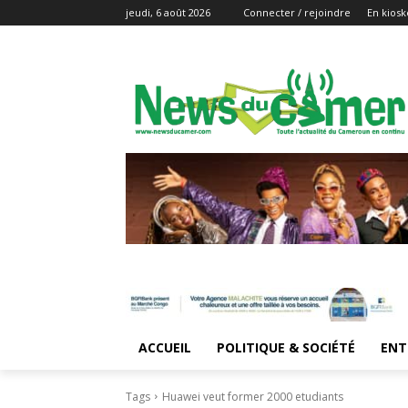
jeudi, 6 août 2026
Connecter / rejoindre
En kiosk
ACCUEIL
POLITIQUE & SOCIÉTÉ
ENT
Tags
Huawei veut former 2000 etudiants