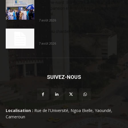
Extrême-nord : BGFIBank Cameroun accélère
son expansion et renforce son engagement
sociétal...
7 août 2026
Nouveau chantier sur la route Yaoundé-
Douala
7 août 2026
SUIVEZ-NOUS
Localisation :
Rue de l'Université, Ngoa Ekelle, Yaoundé,
Cameroun