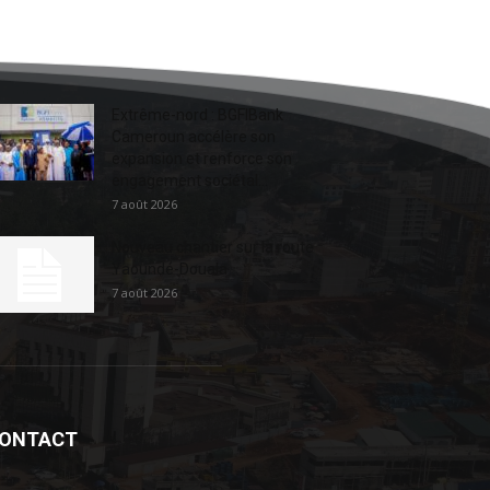
Extrême-nord : BGFIBank
Cameroun accélère son
expansion et renforce son
engagement sociétal...
7 août 2026
Nouveau chantier sur la route
Yaoundé-Douala
7 août 2026
ONTACT