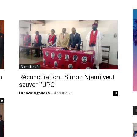
Non classé
h
Réconciliation : Simon Njami veut
sauver l’UPC
Ludovic Ngoueka
-
4 août 2021
0
0