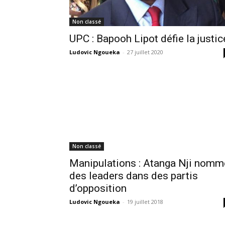
Non classé
UPC : Bapooh Lipot défie la justic
Ludovic Ngoueka
-
27 juillet 2020
Non classé
Manipulations : Atanga Nji nomm
des leaders dans des partis
d’opposition
Ludovic Ngoueka
-
19 juillet 2018