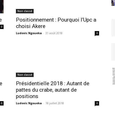
Non classé
e
Positionnement : Pourquoi l’Upc a
choisi Akere
0
Ludovic Ngoueka
-
31 août 2018
0
Non classé
e
Présidentielle 2018 : Autant de
pattes du crabe, autant de
positions
Ludovic Ngoueka
-
18 juillet 2018
0
0