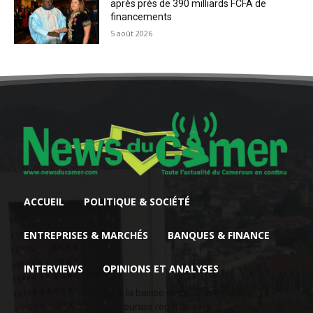
après près de 390 milliards FCFA de
financements
5 août 2026
ACCUEIL
POLITIQUE & SOCIÉTÉ
ENTREPRISES & MARCHÉS
BANQUES & FINANCE
INTERVIEWS
OPINIONS ET ANALYSES
Face à la baisse des prix, le cacao
camerounais regarde vers...