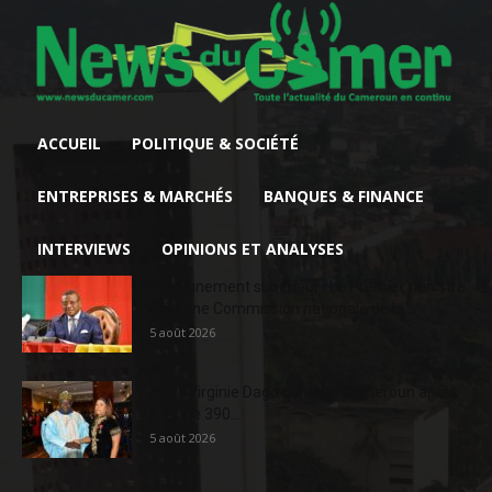
ACCUEIL
POLITIQUE & SOCIÉTÉ
ENTREPRISES & MARCHÉS
BANQUES & FINANCE
INTERVIEWS
OPINIONS ET ANALYSES
Enseignement supérieur : Le Premier ministre
crée une Commission nationale de la...
5 août 2026
AFD : Virginie Dago quitte le Cameroun après
près de 390...
5 août 2026