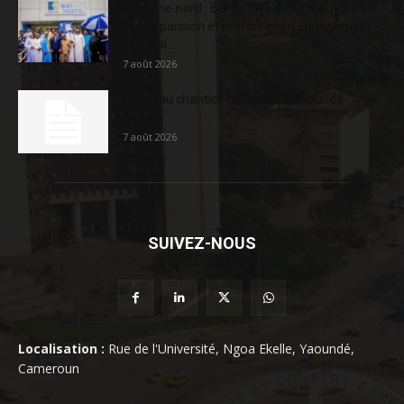
Extrême-nord : BGFIBank Cameroun accélère
son expansion et renforce son engagement
sociétal...
7 août 2026
Nouveau chantier sur la route Yaoundé-
Douala
7 août 2026
SUIVEZ-NOUS
Localisation :
Rue de l'Université, Ngoa Ekelle, Yaoundé,
Cameroun