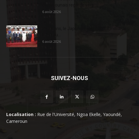
camerounais regarde vers...
6 août 2026
En 20 ans, le Japon a injecté 363,3 milliards
FCFA au...
6 août 2026
SUIVEZ-NOUS
Localisation :
Rue de l'Université, Ngoa Ekelle, Yaoundé,
Cameroun