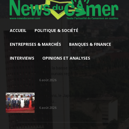
ACCUEIL
POLITIQUE & SOCIÉTÉ
ENTREPRISES & MARCHÉS
BANQUES & FINANCE
INTERVIEWS
OPINIONS ET ANALYSES
Face à la baisse des prix, le cacao
camerounais regarde vers...
6 août 2026
En 20 ans, le Japon a injecté 363,3 milliards
FCFA au...
6 août 2026