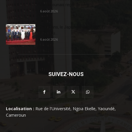
camerounais regarde vers...
6 août 2026
En 20 ans, le Japon a injecté 363,3 milliards
FCFA au...
6 août 2026
SUIVEZ-NOUS
Localisation :
Rue de l'Université, Ngoa Ekelle, Yaoundé,
Cameroun