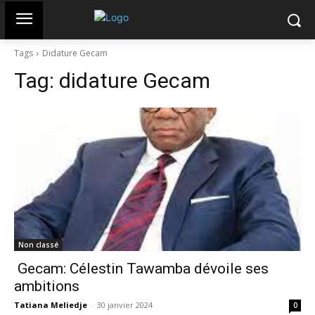
Tags
Didature Gecam
Tag:
didature Gecam
Non classé
Gecam: Célestin Tawamba dévoile ses
ambitions
Tatiana Meliedje
-
30 janvier 2024
0