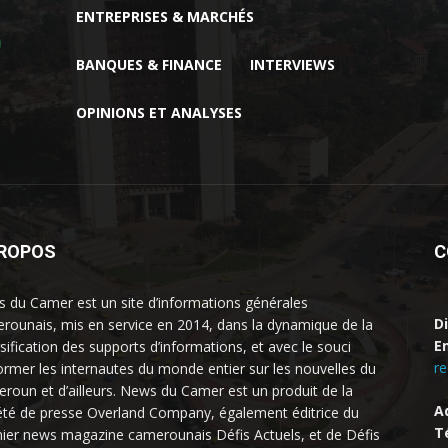
ENTREPRISES & MARCHÉS
BANQUES & FINANCE
INTERVIEWS
OPINIONS ET ANALYSES
PROPOS
C
 du Camer est un site d’informations générales
D
rounais, mis en service en 2014, dans la dynamique de la
Em
rsification des supports d’informations, et avec le souci
r
former les internautes du monde entier sur les nouvelles du
roun et d’ailleurs. News du Camer est un produit de la
A
été de presse Overland Company, également éditrice du
Té
ier news magazine camerounais Défis Actuels, et de Défis