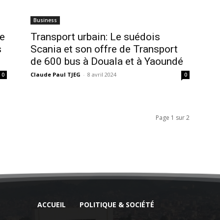
Business
re
Transport urbain: Le suédois
s
Scania et son offre de Transport
de 600 bus à Douala et à Yaoundé
Claude Paul TJEG
-
8 avril 2024
0
0
Page 1 sur 2
ACCUEIL
POLITIQUE & SOCIÉTÉ