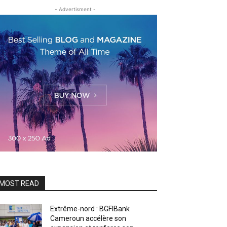
- Advertisment -
MOST READ
Extrême-nord : BGFIBank
Cameroun accélère son