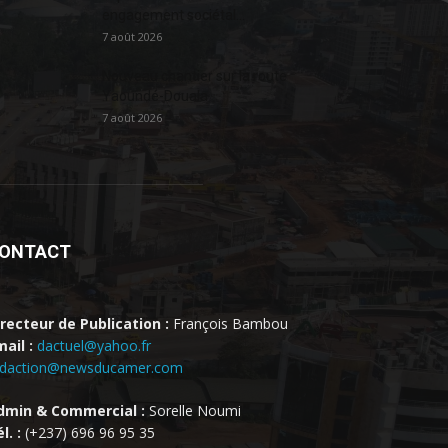
engagement sociétal...
7 août 2026
Nouveau chantier sur la route
Yaoundé-Douala
7 août 2026
ONTACT
irecteur de Publication :
François Bambou
ail :
dactuel@yahoo.fr
edaction@newsducamer.com
dmin & Commercial :
Sorelle Noumi
l. :
(+237) 696 96 95 35