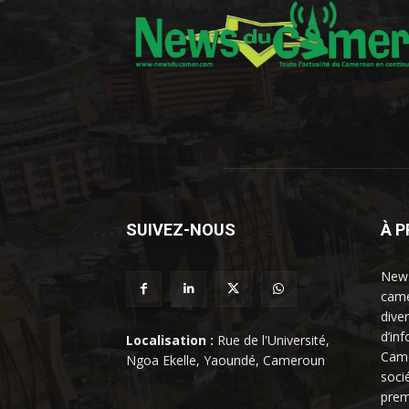
SUIVEZ-NOUS
À 
News
came
dive
d’in
Localisation :
Rue de l'Université,
Came
Ngoa Ekelle, Yaoundé, Cameroun
soci
prem