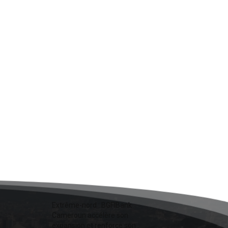
Extrême-nord : BGFIBank
Cameroun accélère son
expansion et renforce son