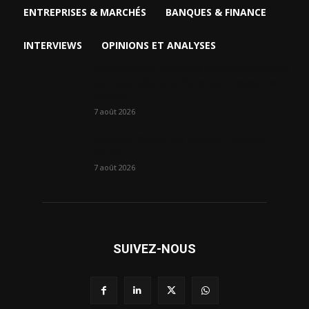
ENTREPRISES & MARCHÉS
BANQUES & FINANCE
INTERVIEWS
OPINIONS ET ANALYSES
Extrême-nord : BGFIBank Cameroun accélère
son expansion et renforce son engagement
sociétal...
7 août 2026
Nouveau chantier sur la route Yaoundé-
Douala
7 août 2026
SUIVEZ-NOUS